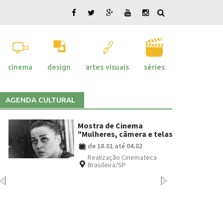
cinema
design
artes visuais
séries
AGENDA CULTURAL
Mostra de Cinema
"Mulheres, câmera e telas"
de 18.01 até 04.02
Realização Cinemateca
Brasileira/SP