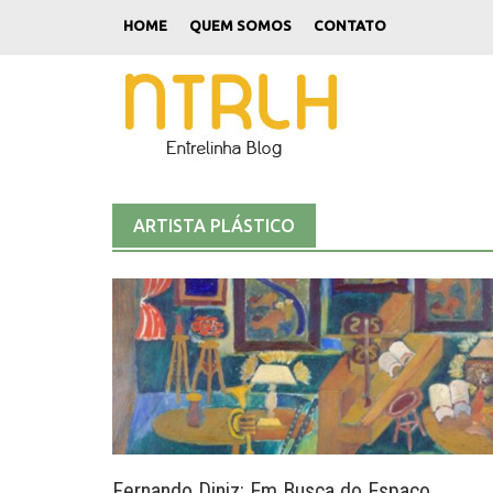
Skip
HOME
QUEM SOMOS
CONTATO
to
content
ARTISTA PLÁSTICO
Fernando Diniz: Em Busca do Espaço