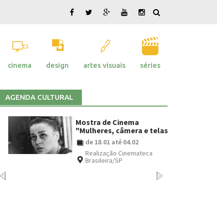
cinema
design
artes visuais
séries
AGENDA CULTURAL
Mostra de Cinema
"Mulheres, câmera e telas"
de 18.01 até 04.02
Realização Cinemateca
Brasileira/SP