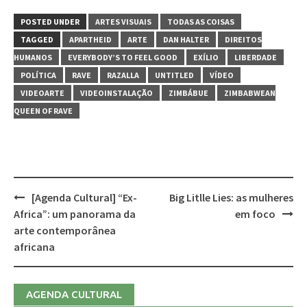
POSTED UNDER
ARTES VISUAIS
TODAS AS COISAS
TAGGED
APARTHEID
ARTE
DAN HALTER
DIREITOS
HUMANOS
EVERYBODY’S TO FEEL GOOD
EXÍLIO
LIBERDADE
POLÍTICA
RAVE
RAZALLA
UNTITLED
VÍDEO
VIDEOARTE
VIDEOINSTALAÇÃO
ZIMBÁBUE
ZIMBABWEAN
QUEEN OF RAVE
[Agenda Cultural] “Ex-
Big Litlle Lies: as mulheres
Post
Africa”: um panorama da
em foco
navigation
arte contemporânea
africana
AGENDA CULTURAL