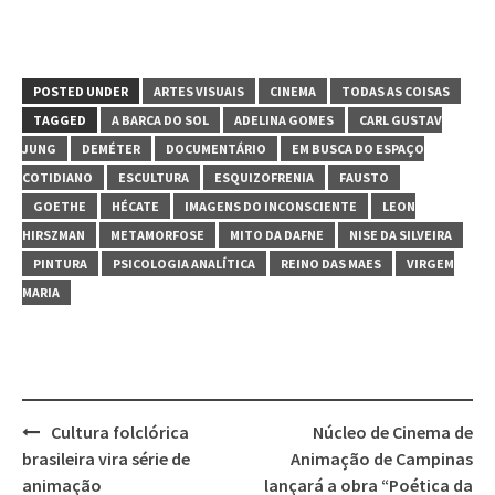
POSTED UNDER
ARTES VISUAIS
CINEMA
TODAS AS COISAS
TAGGED
A BARCA DO SOL
ADELINA GOMES
CARL GUSTAV
JUNG
DEMÉTER
DOCUMENTÁRIO
EM BUSCA DO ESPAÇO
COTIDIANO
ESCULTURA
ESQUIZOFRENIA
FAUSTO
GOETHE
HÉCATE
IMAGENS DO INCONSCIENTE
LEON
HIRSZMAN
METAMORFOSE
MITO DA DAFNE
NISE DA SILVEIRA
PINTURA
PSICOLOGIA ANALÍTICA
REINO DAS MAES
VIRGEM
MARIA
Cultura folclórica
Núcleo de Cinema de
Post
brasileira vira série de
Animação de Campinas
navigation
animação
lançará a obra “Poética da