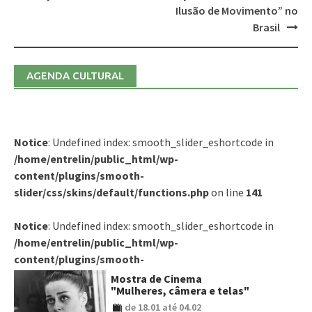
Ilusão de Movimento” no
Brasil
AGENDA CULTURAL
Notice
: Undefined index: smooth_slider_eshortcode in
/home/entrelin/public_html/wp-
content/plugins/smooth-
slider/css/skins/default/functions.php
on line
141
Notice
: Undefined index: smooth_slider_eshortcode in
/home/entrelin/public_html/wp-
content/plugins/smooth-
slider/css/skins/default/functions.php
on line
141
Mostra de Cinema
"Mulheres, câmera e telas"
de 18.01 até 04.02