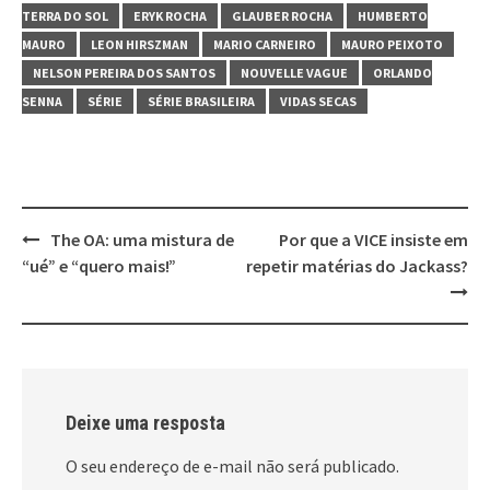
TERRA DO SOL
ERYK ROCHA
GLAUBER ROCHA
HUMBERTO
MAURO
LEON HIRSZMAN
MARIO CARNEIRO
MAURO PEIXOTO
NELSON PEREIRA DOS SANTOS
NOUVELLE VAGUE
ORLANDO
SENNA
SÉRIE
SÉRIE BRASILEIRA
VIDAS SECAS
The OA: uma mistura de
Por que a VICE insiste em
Post
“ué” e “quero mais!”
repetir matérias do Jackass?
navigation
Deixe uma resposta
O seu endereço de e-mail não será publicado.