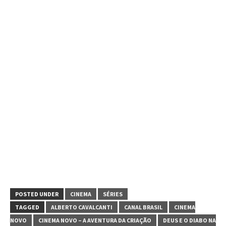
POSTED UNDER
CINEMA
SÉRIES
TAGGED
ALBERTO CAVALCANTI
CANAL BRASIL
CINEMA
NOVO
CINEMA NOVO – A AVENTURA DA CRIAÇÃO
DEUS E O DIABO NA